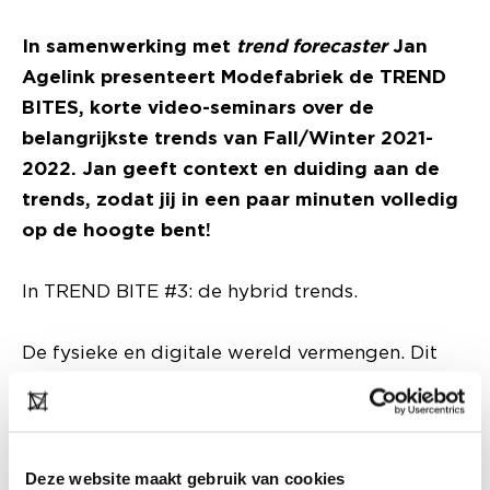
In samenwerking met
trend forecaster
Jan
Agelink presenteert Modefabriek de TREND
BITES, korte video-seminars over de
belangrijkste trends van Fall/Winter 2021-
2022. Jan geeft context en duiding aan de
trends, zodat jij in een paar minuten volledig
op de hoogte bent!
In TREND BITE #3: de hybrid trends.
De fysieke en digitale wereld vermengen. Dit
zorgt voor een speelse en fluïde vormgeving en
nieuwe silhouetten en materialen ontstaan. We
lichten de luxury jogging, shiny polyesters en
de hybrid hiking sneaker voor je uit.
Deze website maakt gebruik van cookies