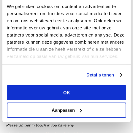
We gebruiken cookies om content en advertenties te
personaliseren, om functies voor social media te bieden
en om ons websiteverkeer te analyseren. Ook delen we
informatie over uw gebruik van onze site met onze
partners voor social media, adverteren en analyse. Deze
partners kunnen deze gegevens combineren met andere
informatie die u aan ze heeft verstrekt of die ze hebben
verzameld op basis van uw gebruik van hun services.
Details tonen
Copyright notice: all images used in this presentation are for
OK
informative purposes only and are the property of their respective
copyright owners. Every effort has been made to trace the
Aanpassen
copyright holders and obtain permission to reproduce this material.
Please do get in touch if you have any