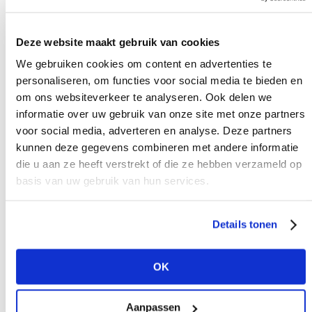
Alle facetten van textiel worden hiermee
toegankelijker voor een breed publiek, ook
Deze website maakt gebruik van cookies
worden er nieuwe vormen van online
We gebruiken cookies om content en advertenties te
curatorschap voor musea ontwikkeld waardoor
personaliseren, om functies voor social media te bieden en
het bezoeken van een expositie nog nooit zo
om ons websiteverkeer te analyseren. Ook delen we
eenvoudig was. “Het is onze bedoeling om de
informatie over uw gebruik van onze site met onze partners
textielcultuur op internationaal niveau te
voor social media, adverteren en analyse. Deze partners
verspreiden middels het openen van een
kunnen deze gegevens combineren met andere informatie
dialoog rond het thema van een tentoonstelling
die u aan ze heeft verstrekt of die ze hebben verzameld op
basis van uw gebruik van hun services.
die in een van de vier instellingen plaatsvindt.
Op deze dialoog kunnen andere musea
reageren met kunstwerken uit hun collecties,”
Details tonen
stelt TextielMuseum.
OK
Aanpassen