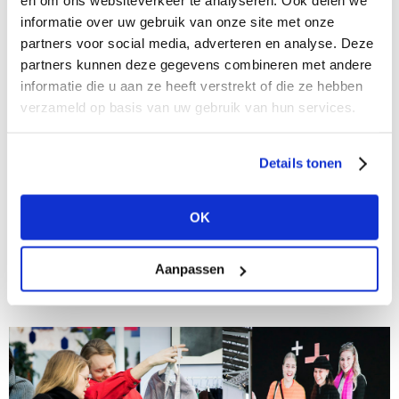
en om ons websiteverkeer te analyseren. Ook delen we
informatie over uw gebruik van onze site met onze
partners voor social media, adverteren en analyse. Deze
partners kunnen deze gegevens combineren met andere
informatie die u aan ze heeft verstrekt of die ze hebben
verzameld op basis van uw gebruik van hun services.
Details tonen
25/02/2021
De must-have trends van fall/winter 2021-
2022: Klassiekers
OK
Modefabriek voorziet je in het inkoopseizoen graag
van de belangrijkste trends van Fall/Winter 2021-2022
Aanpassen
en verbindt die aan de collecties van de merken van
de B2B marketplace. We sluiten onze...