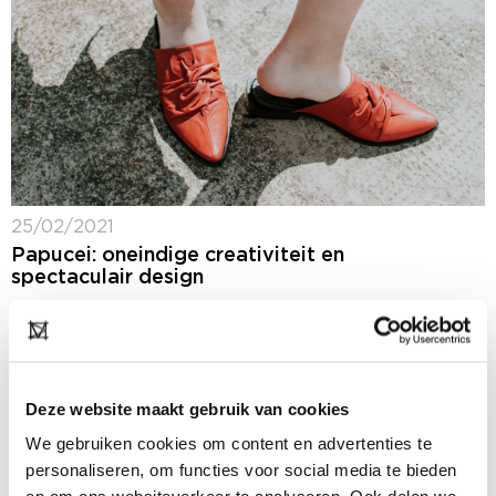
25/02/2021
Papucei: oneindige creativiteit en
spectaculair design
In het Roemeens betekent het woord Papucei
‘schoentjes’. Dit woord zou je gebruiken als je veel
om een ​​paar schoenen geeft en je ze niet zomaar
gewoon 'schoenen' wilt noemen....
Deze website maakt gebruik van cookies
We gebruiken cookies om content en advertenties te
personaliseren, om functies voor social media te bieden