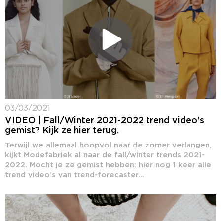
03/03/2021
VIDEO | Fall/Winter 2021-2022 trend video's
gemist? Kijk ze hier terug.
Terwijl we allemaal hoopvol naar de zomer verlangen,
kijkt Modefabriek al naar de fall/winter trends 2021-
2022. Mocht je ze gemist hebben: hier nog 1 keer alle
trend video's van trend-forecaster...