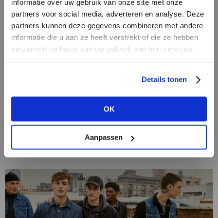
informatie over uw gebruik van onze site met onze
partners voor social media, adverteren en analyse. Deze
partners kunnen deze gegevens combineren met andere
HEB JE NOG GEEN
informatie die u aan ze heeft verstrekt of die ze hebben
ACCOUNT?
verzameld op basis van uw gebruik van hun services.
Maak nu een
gratis
retailer account
Details tonen
aan of bekijk de andere mogelijkheden.
03/11/2020
Ruiten in alle soorten en maten
OK
BEKIJK ALLE OPTIES
Ruiten op jassen, broekpakken, tassen, zelfs op
schoenen kan je het ruitmotief dit najaar dragen. En
Aanpassen
zoals dit vrijwel met alle patronen het geval is, heeft
ook iedere ruitsoort door...