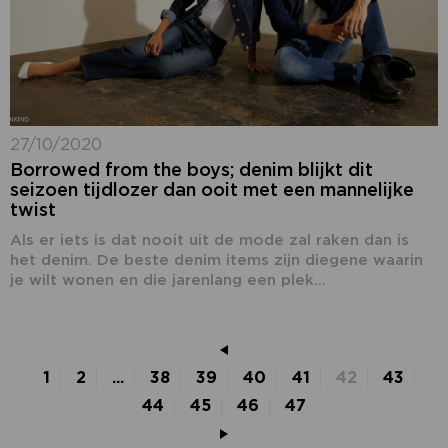
27/10/2020
Borrowed from the boys; denim blijkt dit
seizoen tijdlozer dan ooit met een mannelijke
twist
Als er iets is dat nooit uit de mode zal raken dan is
het denim. De beste denim items zijn diegene waarin
je wilt wonen en die jarenlang een plek...
1
2
...
38
39
40
41
42
43
44
45
46
47