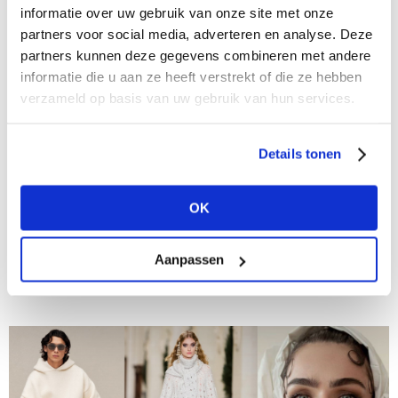
informatie over uw gebruik van onze site met onze
partners voor social media, adverteren en analyse. Deze
partners kunnen deze gegevens combineren met andere
informatie die u aan ze heeft verstrekt of die ze hebben
verzameld op basis van uw gebruik van hun services.
Details tonen
08/01/2021
OK
2021: the re-launch of Mexx
ADVERTORIAL It all started with a kiss. In 1986 voegde
Rattan Chadha zijn mannenmerk Moustache en
Aanpassen
vrouwenmerk Emanuelle samen tot één merk. Hij nam
de eerste letters van beide merknamen...