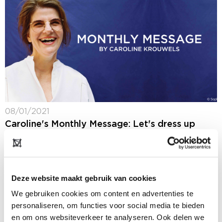
08/01/2021
Caroline's Monthly Message: Let's dress up
again!
We stappen een nieuw jaar in, na een onwaarachtig
jaar waarin alles anders was. Waarin we in ons huis een
vaste werkplek creëerden, videomeetings hadden in
Deze website maakt gebruik van cookies
jogging outfits, en alleen...
We gebruiken cookies om content en advertenties te
personaliseren, om functies voor social media te bieden
en om ons websiteverkeer te analyseren. Ook delen we