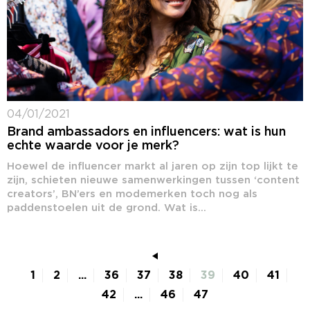
04/01/2021
Brand ambassadors en influencers: wat is hun
echte waarde voor je merk?
Hoewel de influencer markt al jaren op zijn top lijkt te
zijn, schieten nieuwe samenwerkingen tussen ‘content
creators’, BN’ers en modemerken toch nog als
paddenstoelen uit de grond. Wat is...
1
2
...
36
37
38
39
40
41
42
...
46
47