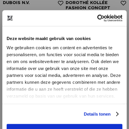
DUBOIS N.V.
DOROTHÉ KOLLÉE
FASHION CONCEPT
Deze website maakt gebruik van cookies
We gebruiken cookies om content en advertenties te
personaliseren, om functies voor social media te bieden
en om ons websiteverkeer te analyseren. Ook delen we
informatie over uw gebruik van onze site met onze
partners voor social media, adverteren en analyse. Deze
HEB JE NOG GEEN
partners kunnen deze gegevens combineren met andere
ACCOUNT?
informatie die u aan ze heeft verstrekt of die ze hebben
verzameld op basis van uw gebruik van hun services.
Maak nu een
gratis
retailer account
aan of bekijk de andere mogelijkheden.
MAISON TIVOLI
LOVELY STUFF
Details tonen
REGISTREER ALS RETAILER