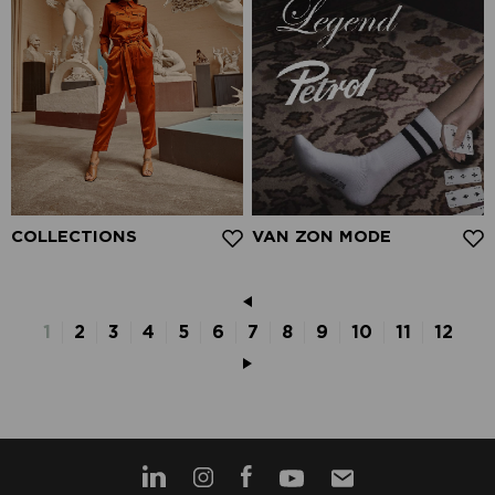
COLLECTIONS
VAN ZON MODE
1
2
3
4
5
6
7
8
9
10
11
12