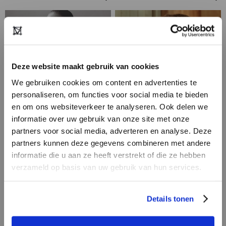
Deze website maakt gebruik van cookies
We gebruiken cookies om content en advertenties te
personaliseren, om functies voor social media te bieden
en om ons websiteverkeer te analyseren. Ook delen we
informatie over uw gebruik van onze site met onze
partners voor social media, adverteren en analyse. Deze
HEB JE NOG GEEN
partners kunnen deze gegevens combineren met andere
ACCOUNT?
informatie die u aan ze heeft verstrekt of die ze hebben
verzameld op basis van uw gebruik van hun services.
Maak nu een
gratis
retailer account
ALCHEMIST
THE FINDS JEWELRY
aan of bekijk de andere mogelijkheden.
Details tonen
REGISTREER ALS RETAILER