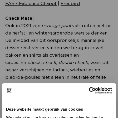
FAB - Fabienne Chapot
|
Freebird
Check Mate!
Ook in 2021 zijn
heritage prints
als ruiten niet uit
de herfst- en wintergarderobe weg te denken.
De invloed van dit oorspronkelijk mannelijke
dessin reikt ver en vinden we terug in zowel
pakken en shirts als overjassen en
capes. En
check, check, double check,
want dit
najaar verschijnen de tartans, wiebertjes en
pied-de-poules niet alleen in neutrale of felle
tinten, maar ook in zachte materiaalsoorten als
flanel en wol.
Deze website maakt gebruik van cookies
We gebruiken cookies om content en advertenties te