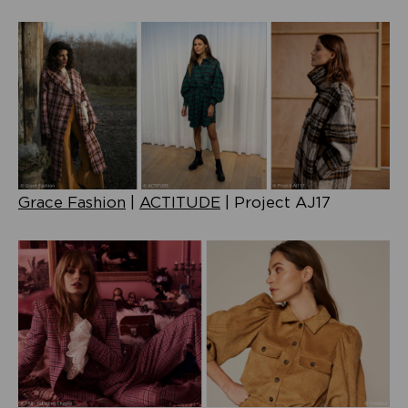
Grace Fashion
|
ACTITUDE
| Project AJ17