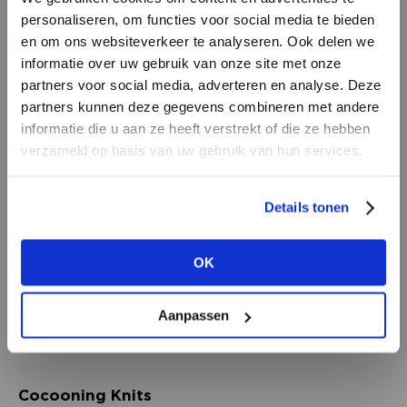
personaliseren, om functies voor social media te bieden
en om ons websiteverkeer te analyseren. Ook delen we
informatie over uw gebruik van onze site met onze
partners voor social media, adverteren en analyse. Deze
partners kunnen deze gegevens combineren met andere
HEB JE NOG GEEN
Minus
|
VERO MODA
|
GESTUZ
informatie die u aan ze heeft verstrekt of die ze hebben
ACCOUNT?
verzameld op basis van uw gebruik van hun services.
Maak nu een
gratis
retailer account
Details tonen
aan of bekijk de andere mogelijkheden.
OK
BEKIJK ALLE OPTIES
Aanpassen
KNIT-TED
|
JcSophie
|
SIMPLE.
Cocooning Knits