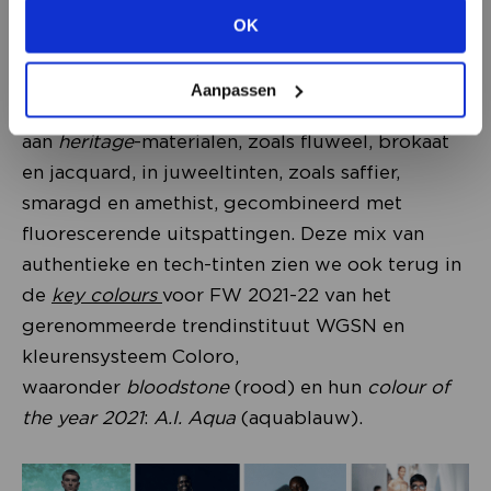
tegenstellingen, staat de ontwerptaal dit ook.
OK
BEKIJK ALLE OPTIES
Naast de opkomst van het lichte kleurenpallet,
benadrukt trendwatcher Christine Boland dat er
Aanpassen
eveneens flink gemixt mag worden. Denk hierbij
aan
heritage
-materialen, zoals fluweel, brokaat
en jacquard, in juweeltinten, zoals saffier,
smaragd en amethist, gecombineerd met
fluorescerende uitspattingen. Deze mix van
authentieke en tech-tinten zien we ook terug in
de
key colours
voor FW 2021-22 van het
gerenommeerde trendinstituut WGSN en
kleurensysteem Coloro,
waaronder
bloodstone
(rood) en hun
colour of
the year 2021
:
A.I. Aqua
(aquablauw).