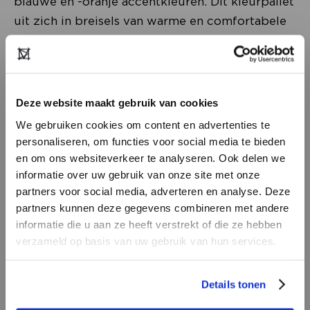
blauwe en -oranje accentkleuren. Dit kleurpallet
uit zich in breisels van warme en comfortabele
materialen met reliëf, zoals wol en mohair.
Vooral vogels lijken de prints te domineren én
ook verschijnen er licht romantische details in
de vorm van volants, borduursels en ruches.
Deze website maakt gebruik van cookies
We gebruiken cookies om content en advertenties te
personaliseren, om functies voor social media te bieden
en om ons websiteverkeer te analyseren. Ook delen we
informatie over uw gebruik van onze site met onze
partners voor social media, adverteren en analyse. Deze
partners kunnen deze gegevens combineren met andere
HEB JE NOG GEEN
informatie die u aan ze heeft verstrekt of die ze hebben
ACCOUNT?
verzameld op basis van uw gebruik van hun services.
Maak nu een
gratis
retailer account
Kleurcombinaties met historische materialen
Details tonen
aan of bekijk de andere mogelijkheden.
Waar de huidige maatschappij bol staat van de