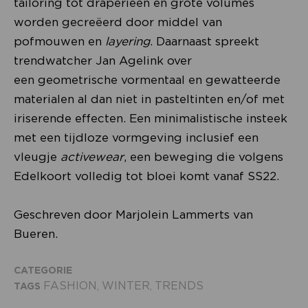
tailoring tot draperieën en grote volumes
worden gecreëerd door middel van
pofmouwen en
layering
. Daarnaast spreekt
trendwatcher Jan Agelink over
een geometrische vormentaal en gewatteerde
materialen al dan niet in pasteltinten en/of met
iriserende effecten. Een minimalistische insteek
met een tijdloze vormgeving inclusief een
vleugje
activewear
, een beweging die volgens
Edelkoort volledig tot bloei komt vanaf SS22.
Geschreven door Marjolein Lammerts van
Bueren.
CATEGORIE
FASHION
WINTER
TRENDS
TAGS
,
,