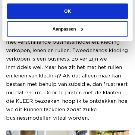
project de pop-upwinkel KLEER in Utrecht
OK
Leidsche Rijn gestart. KLEER staat voor ‘Koop,
Leen, Ruil’ en is voor mij een
Aanpassen
onderzoeksomgeving waarin ik experimenteer
met verschillende businessmodellen: kleding
verkopen, lenen en ruilen. Tweedehands kleding
verkopen is een business, zo ver zijn we
inmiddels wel. Maar hoe zit het met het ruilen
en lenen van kleding? Als dat alleen maar kan
bestaan met behulp van subsidie, dan frustreert
mij dat enorm. Door te praten met de klanten
die KLEER bezoeken, hoop ik te ontdekken hoe
we dit kunnen tackelen zodat zulke
businessmodellen vitaal worden.