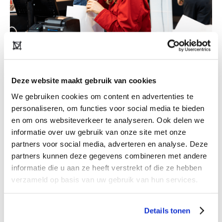
Hoe kan de moderetailer de retail-omgeving
inzetten om duurzame kledingconsumptie te
Deze website maakt gebruik van cookies
stimuleren en daarmee zijn eigen bedrijfsmodel
te innoveren? Wat is er nodig voor het
We gebruiken cookies om content en advertenties te
personaliseren, om functies voor social media te bieden
winkelpersoneel om de klanten toch naar buiten
en om ons websiteverkeer te analyseren. Ook delen we
te laten lopen met het duurzame merk? Hoe
informatie over uw gebruik van onze site met onze
kunnen wij ze helpen dit beter te doen? Ons
partners voor social media, adverteren en analyse. Deze
project richt zich echt op de retailer als
partners kunnen deze gegevens combineren met andere
wegwijzer om niet alleen duurzame merken
informatie die u aan ze heeft verstrekt of die ze hebben
maar ook een stukje bewustwording bij de
verzameld op basis van uw gebruik van hun services.
consument te brengen.
Details tonen
Vanuit mijn onderzoeksgeest ben ik naast dit