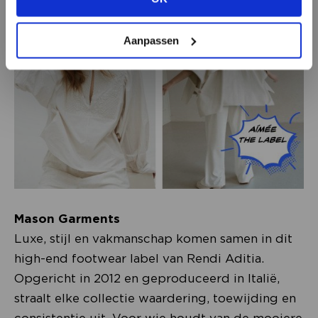
BEKIJK ALLE OPTIES
Aanpassen
Mason Garments
Luxe, stijl en vakmanschap komen samen in dit
high-end footwear label van Rendi Aditia.
Opgericht in 2012 en geproduceerd in Italië,
straalt elke collectie waardering, toewijding en
consistentie uit. Voor wie houdt van de mooiere