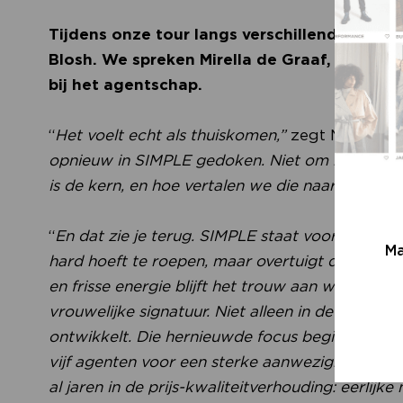
Tijdens onze tour langs verschillende agen
Blosh. We spreken Mirella de Graaf, Global S
bij het agentschap.
“
Het voelt echt als thuiskomen,”
zegt Mirella
. 
opnieuw in SIMPLE gedoken. Niet om het merk op
is de kern, en hoe vertalen we die naar nu? All
“
En dat zie je terug. SIMPLE staat voor rust, ve
Ma
hard hoeft te roepen, maar overtuigt door kwali
en frisse energie blijft het trouw aan waar het 
vrouwelijke signatuur. Niet alleen in de collec
ontwikkelt. Die hernieuwde focus begint inmidd
vijf agenten voor een sterke aanwezigheid bij 
al jaren in de prijs-kwaliteitverhouding: eerli