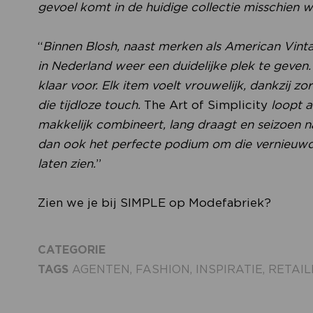
gevoel komt in de huidige collectie misschien w
“
Binnen Blosh, naast merken als American Vint
in Nederland weer een duidelijke plek te geven. 
klaar voor. Elk item voelt vrouwelijk, dankzij zo
die tijdloze touch.
The Art of Simplicity
loopt a
makkelijk combineert, lang draagt en seizoen na 
dan ook het perfecte podium om die vernieuwde
laten zien.
”
Zien we je bij SIMPLE op Modefabriek?
CATEGORIE
TAGS
AGENTEN
,
FASHION
,
INSPIRATIE
,
RETAIL