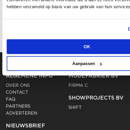
CATEGORIE
FASHION
HIGH-END FASHION
FUTURE
hebben verzameld op basis van uw gebruik van hun services
TAGS
,
,
,
TRENDS
WINTER
,
Deel artikel
OK
Aanpassen
ALGEMENE INFO
MODEFABRIEK BV
OVER ONS
FIRMA C
CONTACT
SHOWPROJECTS BV
FAQ
PARTNERS
SHIFT
ADVERTEREN
NIEUWSBRIEF