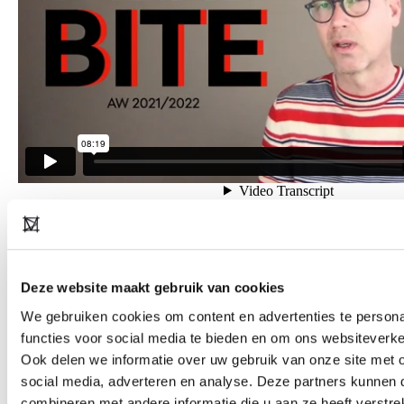
Copyright notice: all images used in this presentation are for
informative purposes only and are the property of their respective
copyright owners. Every effort has been made to trace the
Deze website maakt gebruik van cookies
copyright holders and obtain permission to reproduce this material.
We gebruiken cookies om content en advertenties te persona
Please do get in touch if you have any
functies voor social media te bieden en om ons websiteverke
objections:
askmeanything@modefabriek.nl
Ook delen we informatie over uw gebruik van onze site met 
social media, adverteren en analyse. Deze partners kunnen
combineren met andere informatie die u aan ze heeft verstrek