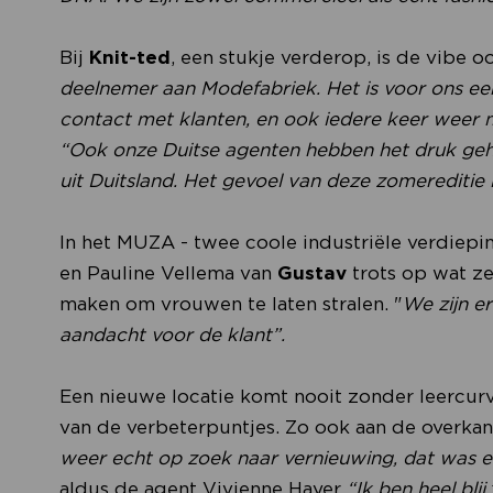
Bij
Knit-ted
, een stukje verderop, is de vibe o
deelnemer aan Modefabriek. Het is voor ons een 
contact met klanten, en ook iedere keer weer 
“Ook onze Duitse agenten hebben het druk ge
uit Duitsland. Het gevoel van deze zomereditie i
In het MUZA - twee coole industriële verdiepin
en Pauline Vellema van
Gustav
trots op wat ze
maken om vrouwen te laten stralen. "
We zijn e
aandacht voor de klant”.
Een nieuwe locatie komt nooit zonder leercurve
van de verbeterpuntjes. Zo ook aan de overkant 
weer echt op zoek naar vernieuwing, dat was e
aldus de agent Vivienne Hayer
“Ik ben heel blij.