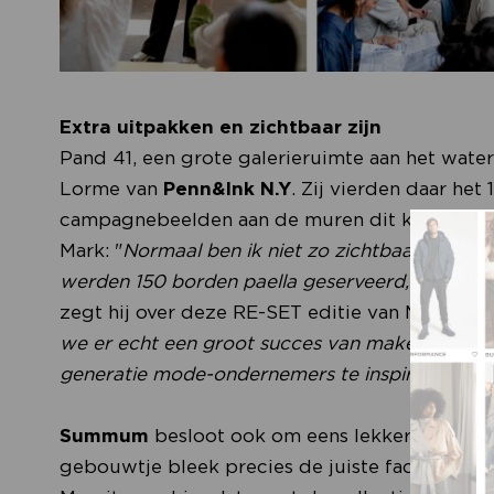
Extra uitpakken en zichtbaar zijn
Pand 41, een grote galerieruimte aan het water
Lorme van
Penn&Ink N.Y
. Zij vierden daar het
campagnebeelden aan de muren dit keer, maar p
Mark: "
Normaal ben ik niet zo zichtbaar, maar 
werden 150 borden paella geserveerd, het was ee
zegt hij over deze RE-SET editie van Modefab
we er echt een groot succes van maken. We st
generatie mode-ondernemers te inspireren.”
Summum
besloot ook om eens lekker uit te p
gebouwtje bleek precies de juiste faciliteiten