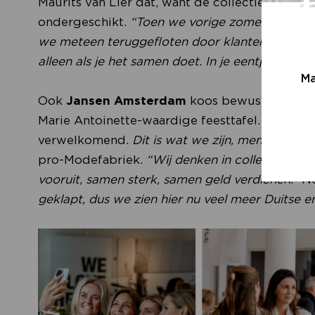
Maurits van Lier dat, want de collectie – er w
ondergeschikt.
“Toen we vorige zomer een kee
we meteen teruggefloten door klanten. Nu zijn we
alleen als je het samen doet. In je eentje kun je 
Ma
Ook
Jansen Amsterdam
koos bewust voor een
Marie Antoinette-waardige feesttafel. ‘Instagra
verwelkomend.
Dit is wat we zijn, mensen will
pro-Modefabriek.
“Wij denken in collegialitei
vooruit, samen sterk, samen geld verdienen.”
Ne
geklapt, dus we zien hier nu veel meer Duitse en