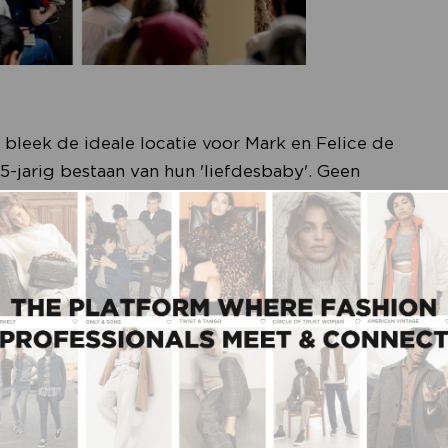
 bleek de ideale locatie voor Mark en Felice de
 15-jarig bestaan van hun 'liefdesbaby'. Geen
ersoonlijke fotografie van hun 'modefamilie'.
dit moment voelt heel bijzonder. Zondagavond
n groot feest. Dit is hoe ik het voortaan wil,”
riek.
“Als we maar gaan samenwerken, dan kunnen
eken onze nek uit, dat doen we ook om de nieuwe
akken met een eigen eetcafé. Een centraal gelegen
 hiervoor te bieden.
“Style over matter,”
noemt