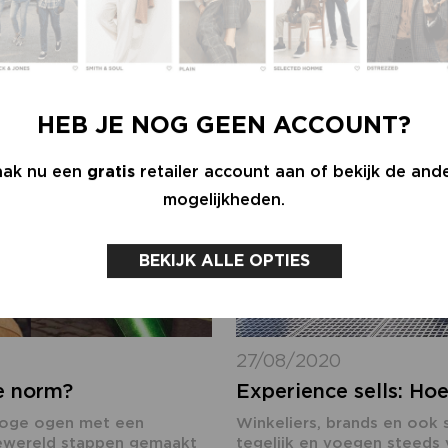
HEB JE NOG GEEN ACCOUNT?
ak nu een
gratis
retailer account aan of bekijk de and
mogelijkheden.
BEKIJK ALLE OPTIES
27/08/2020
e norm?
Experience sells: Ho
hoge ogen met een
Winkeliers, brands en ook
dewereld stappen gemaakt
tegelijk en voegen steeds