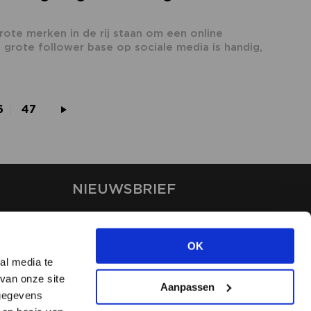
grote merken in de rij staan om een online
grote follower base op sociale media is handig,
6
47
NIEUWSBRIEF
Blijf op de hoogte van ons
laatste nieuws via de
OK
nieuwsbrief
al media te
van onze site
Aanpassen
INSCHRIJVEN
 gegevens