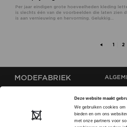
Per jaar eindigen grote hoeveelheden kleding lette
is slechts één van de voorbeelden die laten zien 
is aan vernieuwing en hervorming. Gelukkig...
1
2
MODEFABRIEK
ALGEM
OVER ON
CONTAC
Deze website maakt gebru
FAQ
We gebruiken cookies om c
PARTNE
bieden en om ons websitev
ADVERT
met onze partners voor so