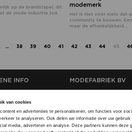
modemerk
rlijk op de brandstapel; dit
dat de mode-industrie toe
Het is niet voor niets dat 
community te bouwen. Een 
maar de afhankelijkheid...
...
38
39
40
41
42
43
44
45
4
ENE INFO
MODEFABRIEK BV
S
FIRMA C
T
ik van cookies
SHOWPROJECTS BV
ontent en advertenties te personaliseren, om functies voor soci
RS
erkeer te analyseren. Ook delen we informatie over uw gebruik 
SHIFT
EREN
cial media, adverteren en analyse. Deze partners kunnen deze