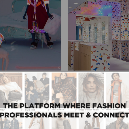
07/09/2020
Afgelaste fashion
Reuse and recycle: Pl
e worden’
retailconcepten
 de modewereld zoals
Single-use plastics zijn de
iet die nabije toekomst
meer mogelijkheden en ver
(her)gebruiken voor creati
architecten hebben...