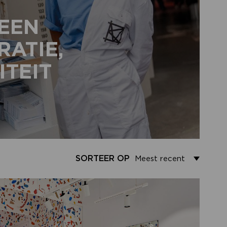
 EEN
RATIE,
ITEIT
SORTEER OP