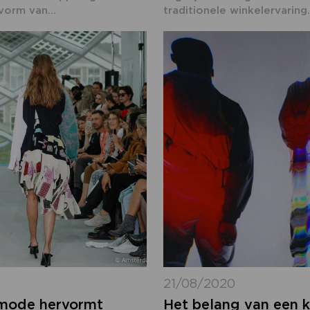
orm van...
traditionele winkelervaring.
21/08/2020
 mode hervormt
Het belang van een k