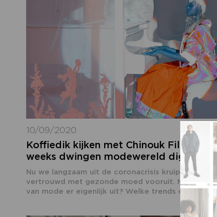
10/09/2020
Koffiedik kijken met Chinouk Filique: ‘
weeks dwingen modewereld digitaal t
Nu we langzaam uit de coronacrisis kruipen, kijkt
vertrouwd met gezonde moed vooruit. Maar hoe z
van mode er eigenlijk uit? Welke trends en...