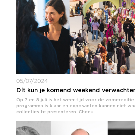
05/07/2024
Dít kun je komend weekend verwachte
Op 7 en 8 juli is het weer tijd voor de zomerediti
programma is klaar en exposanten kunnen niet w
collecties te presenteren. Check...