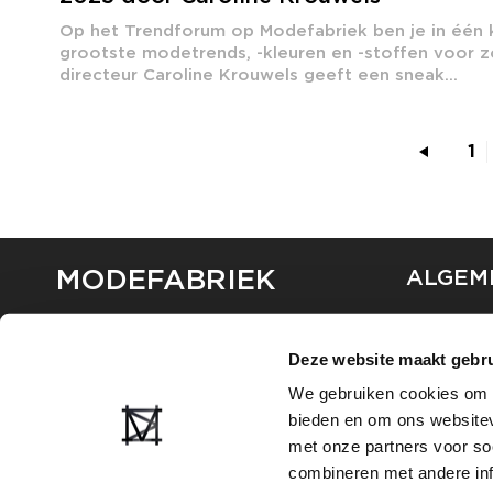
Op het Trendforum op Modefabriek ben je in één
grootste modetrends, -kleuren en -stoffen voor 
directeur Caroline Krouwels geeft een sneak...
1
MODEFABRIEK
ALGEM
OVER ON
CONTAC
Deze website maakt gebru
FAQ
We gebruiken cookies om c
PARTNE
bieden en om ons websitev
ADVERT
met onze partners voor so
combineren met andere inf