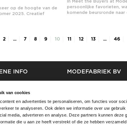
In Meet the Buyers at Mode
persoonlijke favorieten, w
 keer op de hoogte van de
komende beursronde naar o
zomer 2025. Creatief
2
...
7
8
9
10
11
12
13
...
46
ENE INFO
MODEFABRIEK BV
S
FIRMA C
T
ik van cookies
SHOWPROJECTS BV
ontent en advertenties te personaliseren, om functies voor soci
RS
erkeer te analyseren. Ook delen we informatie over uw gebruik 
SHIFT
EREN
cial media, adverteren en analyse. Deze partners kunnen deze
ormatie die u aan ze heeft verstrekt of die ze hebben verzameld