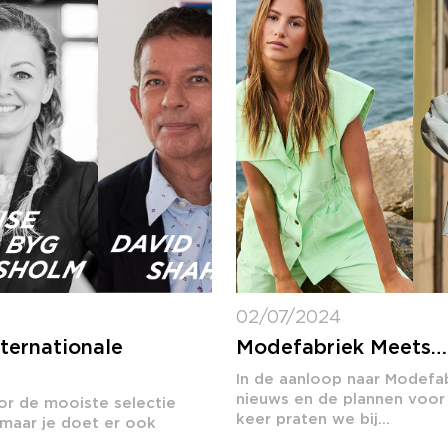
02/07/2024
ternationale
Modefabriek Meets… C
In de aanloop naar Modefa
nieuws en de plannen voor
oor de mooiste selectie
keer praten we bij...
maar je doet er ook