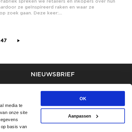
fabriek spreken we retailers en inkopers over hun
aardoor ze geïnspireerd raken en waar ze
p zoek gaan. Deze keer:...
47
NIEUWSBRIEF
Blijf op de hoogte van ons
laatste nieuws via de
OK
nieuwsbrief
al media te
van onze site
Aanpassen
INSCHRIJVEN
 gegevens
 op basis van