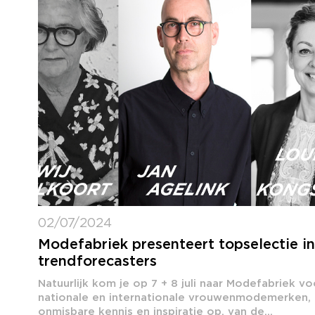
02/07/2024
Modefabriek presenteert topselectie in
trendforecasters
Natuurlijk kom je op 7 + 8 juli naar Modefabriek v
nationale en internationale vrouwenmodemerken, 
onmisbare kennis en inspiratie op, van de...