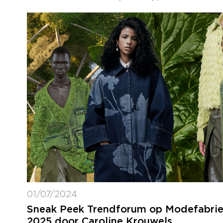
01/07/2024
Sneak Peek Trendforum op Modefabrie
2025 door Caroline Krouwels