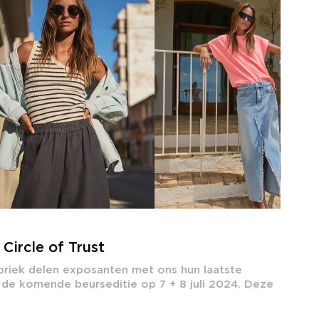
ircle of Trust
briek delen exposanten met ons hun laatste
 de komende beurseditie op 7 + 8 juli 2024. Deze