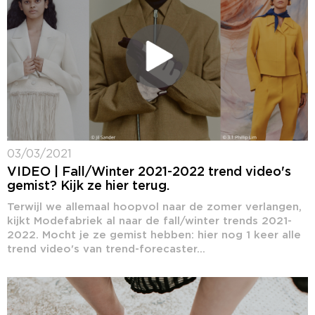
03/03/2021
VIDEO | Fall/Winter 2021-2022 trend video's
gemist? Kijk ze hier terug.
Terwijl we allemaal hoopvol naar de zomer verlangen,
kijkt Modefabriek al naar de fall/winter trends 2021-
2022. Mocht je ze gemist hebben: hier nog 1 keer alle
trend video's van trend-forecaster...