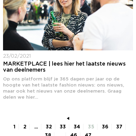
23/02/2021
MARKETPLACE | lees hier het laatste nieuws
van deelnemers
Op ons platform blijf je 365 dagen per jaar op de
hoogte van het laatste fashion nieuws: ons nieuws,
maar ook het nieuws van onze deelnemers. Graag
delen we hier...
1
2
...
32
33
34
35
36
37
38
...
46
47