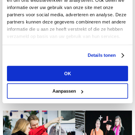
en om ons websiteverkeer te analyseren. Ook delen we
informatie over uw gebruik van onze site met onze
partners voor social media, adverteren en analyse. Deze
partners kunnen deze gegevens combineren met andere
informatie die u aan ze heeft verstrekt of die ze hebben
verzameld op basis van uw gebruik van hun services.
Details tonen
25/02/2021
De must-have trends van fall/winter 2021-
2022: Klassiekers
OK
Modefabriek voorziet je in het inkoopseizoen graag
van de belangrijkste trends van Fall/Winter 2021-2022
Aanpassen
en verbindt die aan de collecties van de merken van
de B2B marketplace. We sluiten onze...