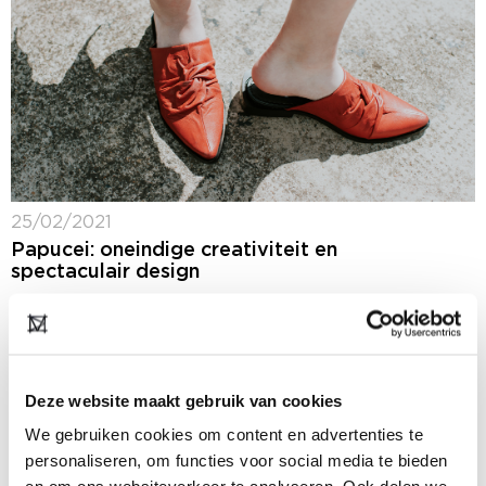
25/02/2021
Papucei: oneindige creativiteit en
spectaculair design
In het Roemeens betekent het woord Papucei
‘schoentjes’. Dit woord zou je gebruiken als je veel
om een ​​paar schoenen geeft en je ze niet zomaar
gewoon 'schoenen' wilt noemen....
Deze website maakt gebruik van cookies
We gebruiken cookies om content en advertenties te
personaliseren, om functies voor social media te bieden