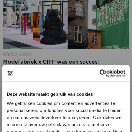
08/02/2022
Modefabriek x CIFF was een succes!
Modefabriek heeft een superleuke exchange met
Copenhagen International Fashion Fair (CIFF). Van 2-4
februari 2022 hebben we een paar Nederlandse
merken (allemaal Modefabriek exposanten)
Deze website maakt gebruik van cookies
gepresenteerd op CIFF: Aaiko, Summum, LaSalle,...
We gebruiken cookies om content en advertenties te
personaliseren, om functies voor social media te bieden
en om ons websiteverkeer te analyseren. Ook delen we
informatie over uw gebruik van onze site met onze
partners voor social media, adverteren en analyse. Deze