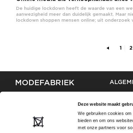
De huidige lockdown heeft de waarde van een we
aanwezigheid meer dan duidelijk gemaakt. Maar nie
lockdown shoppen mensen online; uit onderzoek v
1
2
MODEFABRIEK
ALGEM
OVER ON
CONTAC
Deze website maakt gebru
FAQ
We gebruiken cookies om c
PARTNE
bieden en om ons websitev
ADVERT
met onze partners voor so