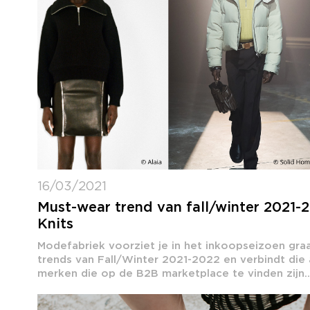
16/03/2021
Must-wear trend van fall/winter 2021-2
Knits
Modefabriek voorziet je in het inkoopseizoen graa
trends van Fall/Winter 2021-2022 en verbindt die 
merken die op de B2B marketplace te vinden zijn...