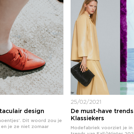
25/02/2021
taculair design
De must-have trends 
Klassiekers
oentjes’. Dit woord zou je
 en je ze niet zomaar
Modefabriek voorziet je in
trends van Fall/Winter 202