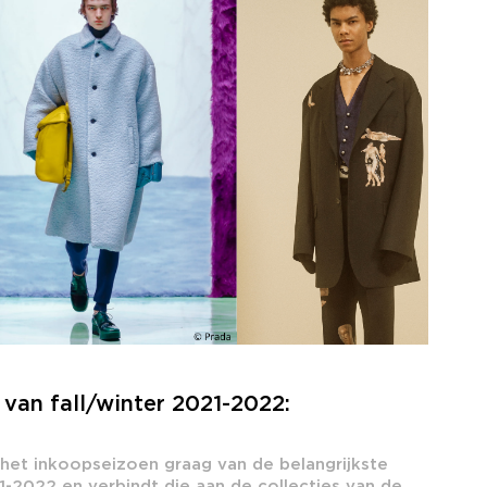
van fall/winter 2021-2022:
 het inkoopseizoen graag van de belangrijkste
1-2022 en verbindt die aan de collecties van de