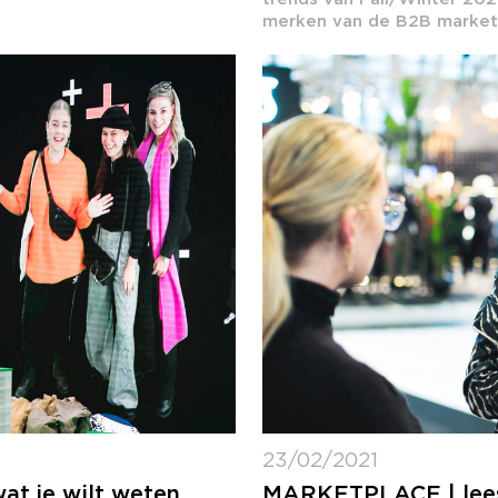
merken van de B2B marketp
23/02/2021
wat je wilt weten
MARKETPLACE | lees 