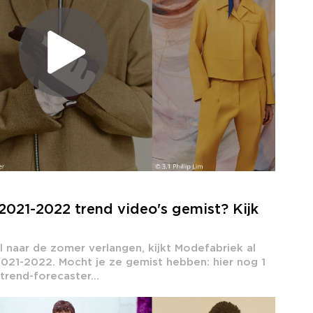
2021-2022 trend video's gemist? Kijk
l naar de zomer verlangen, kijkt Modefabriek al
 2021-2022. Mocht je ze gemist hebben: hier nog 1
trend-forecaster...