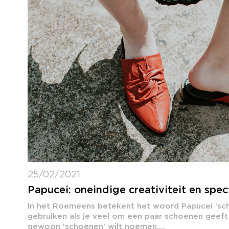
25/02/2021
Papucei: oneindige creativiteit en spec
In het Roemeens betekent het woord Papucei ‘sch
gebruiken als je veel om een ​​paar schoenen geeft
gewoon 'schoenen' wilt noemen....