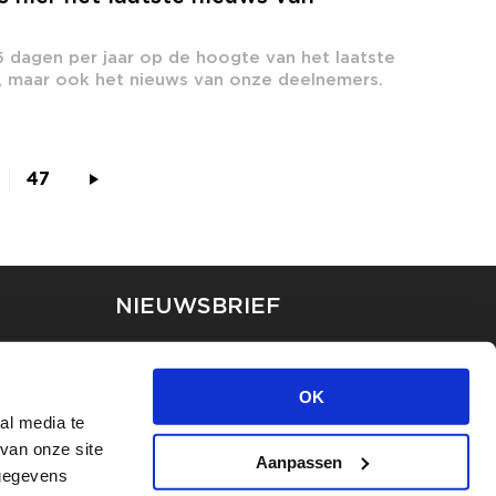
65 dagen per jaar op de hoogte van het laatste
s, maar ook het nieuws van onze deelnemers.
47
NIEUWSBRIEF
Blijf op de hoogte van ons
laatste nieuws via de
OK
nieuwsbrief
al media te
van onze site
Aanpassen
INSCHRIJVEN
 gegevens