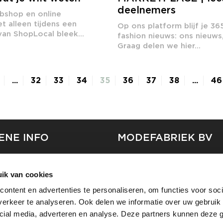
deelnemers
bshop en online
t alleen tijdens een
Op ons platform blijf je 3
an ShopLocal bleek...
fashion nieuws: ons nieuw
Graag delen we hier...
...
32
33
34
35
36
37
38
...
46
ENE INFO
MODEFABRIEK BV
S
FIRMA C
T
ik van cookies
SHOWPROJECTS BV
ontent en advertenties te personaliseren, om functies voor soci
RS
erkeer te analyseren. Ook delen we informatie over uw gebruik 
SHIFT
EREN
cial media, adverteren en analyse. Deze partners kunnen deze