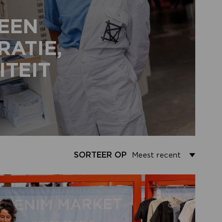
 EEN
RATIE,
ITEIT
SORTEER OP