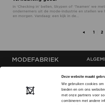
In ‘Checking in’ bellen, Skypen of ‘Teamen’ we met
ondernemers uit de mode-industrie en stellen we 
en morgen. Vandaag: een kijk in de...
1
2
MODEFABRIEK
ALGEM
OVER ON
CONTAC
Deze website maakt gebru
FAQ
We gebruiken cookies om c
PARTNE
bieden en om ons websitev
ADVERT
met onze partners voor so
combineren met andere inf