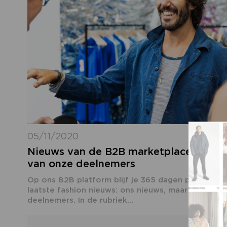
05/11/2020
Nieuws van de B2B marketplace - een s
van onze deelnemers
Op ons B2B platform blijf je 365 dagen per jaar o
laatste fashion nieuws: ons nieuws, maar ook het
deelnemers. In de rubriek...