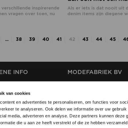
 verschillende inspirerende
Als er iets is dat nooit ui
hen vragen over toen, nu
denim items zijn diegene wa
...
38
39
40
41
42
43
44
45
4
ENE INFO
MODEFABRIEK BV
S
FIRMA C
T
ik van cookies
SHOWPROJECTS BV
ontent en advertenties te personaliseren, om functies voor soci
RS
erkeer te analyseren. Ook delen we informatie over uw gebruik 
SHIFT
EREN
cial media, adverteren en analyse. Deze partners kunnen deze
ormatie die u aan ze heeft verstrekt of die ze hebben verzameld