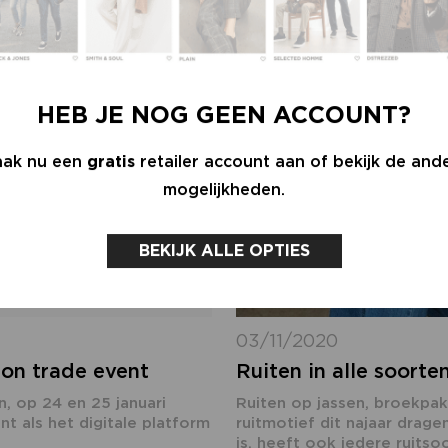
HEB JE NOG GEEN ACCOUNT?
ak nu een
gratis
retailer account aan of bekijk de and
mogelijkheden.
BEKIJK ALLE OPTIES
03/11/2020
ion trade event
Ruiten in alle soort
n, op 24 en 25 januari
Ruiten op jassen, broekpak
t als het digitale platform
ruitmotief dit najaar drage
is, heeft ook iedere ruitsoo