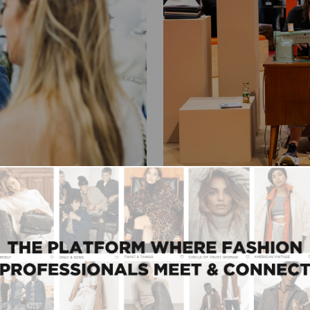
05/11/2020
electie van nieuws
Koffiedik kijken met
Vooruitkijken op dat wat k
Maar hoe ziet die nabije t
p de hoogte van het
en bewegingen kunnen wij v
 nieuws van onze