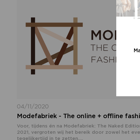
Ma
04/11/2020
Modefabriek - The online + offline fash
Voor, tijdens én na Modefabriek: The Naked Editio
2021, vergroten wij het bereik door zowel het even
tegelijkertijd in te zetten....