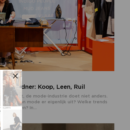
 Kim Poldner: Koop, Leen, Ruil
omen gaat, de mode-industrie doet niet anders.
oekomst van mode er eigenlijk uit? Welke trends
erwachten? In...