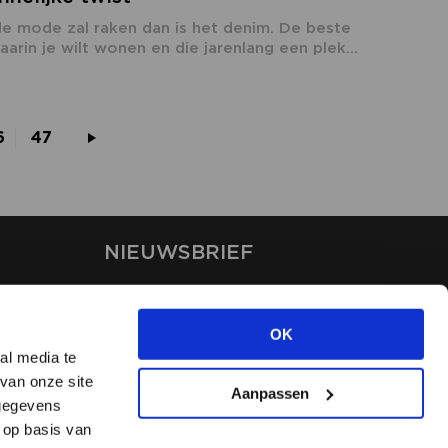
t de mode zal raken dan is het denim. De beste
arin je wilt wonen en die jarenlang een plek...
6
47
NIEUWSBRIEF
Blijf op de hoogte van ons
laatste nieuws via de
OK
nieuwsbrief
al media te
van onze site
Aanpassen
INSCHRIJVEN
 gegevens
 op basis van