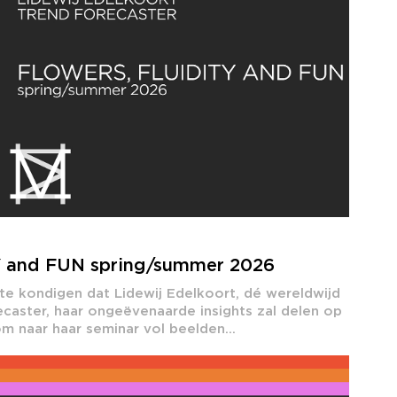
 and FUN spring/summer 2026
te kondigen dat Lidewij Edelkoort, dé wereldwijd
aster, haar ongeëvenaarde insights zal delen op
 naar haar seminar vol beelden...