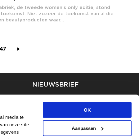
briek, de tweede women’s only editie, stond
e toekomst. Niet zozeer de toekomst van al die
n beautyproducten waar...
47
NIEUWSBRIEF
Blijf op de hoogte van ons
laatste nieuws via de
OK
nieuwsbrief
al media te
van onze site
Aanpassen
INSCHRIJVEN
 gegevens