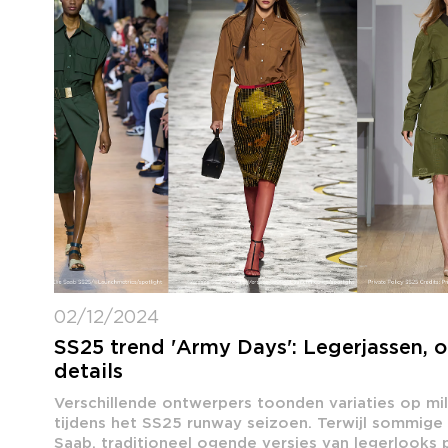
02/12/2024
SS25 trend 'Army Days': Legerjassen, oli
details
Verschillende ontwerpers toonden variaties op milita
tijdens het SS25 runway seizoen. Terwijl sommige 
Saab, traditioneel ogende versies van legerlooks