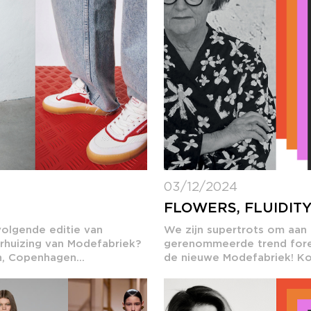
03/12/2024
FLOWERS, FLUIDITY
olgende editie van
We zijn supertrots om aan 
erhuizing van Modefabriek?
gerenommeerde trend forec
, Copenhagen...
de nieuwe Modefabriek! Kom