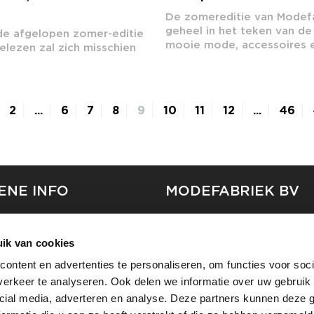
De zomereditie van Modefa
geheel in het teken van d
de afgelopen zomer-editie
mooie mode, accessoires e
elezen zal zich misschien
2
...
6
7
8
9
10
11
12
...
46
ENE INFO
MODEFABRIEK BV
S
FIRMA C
T
ik van cookies
SHOWPROJECTS BV
ontent en advertenties te personaliseren, om functies voor soci
RS
erkeer te analyseren. Ook delen we informatie over uw gebruik 
SHIFT
EREN
cial media, adverteren en analyse. Deze partners kunnen deze