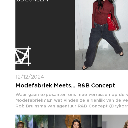
12/12/2024
Modefabriek Meets... R&B Concept
Waar gaan exposanten ons mee verrassen op de v
Modefabriek? En wat vinden ze eigenlijk van de v
Rob Bruinsma van agentuur R&B Concept (Drykorn