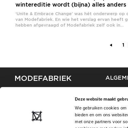
wintereditie wordt (bijna) alles anders
‘Unite & Embrace Change’ was hét onderwerp op 
van Modefabriek. En wie het verslag ervan heeft g
hebben afgevraagd of Modefabriek zelf ook in...
1
MODEFABRIEK
ALGEM
OVER ON
CONTAC
Deze website maakt gebru
FAQ
We gebruiken cookies om c
PARTNE
bieden en om ons websitev
ADVERT
met onze partners voor so