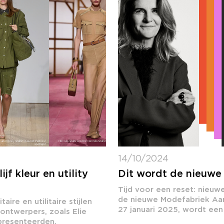
14/10/2024
jf kleur en utility
Dit wordt de nieuwe
Tijd voor een reset: nieuw
de nieuwe Modefabriek Aa
ire en utilitaire stijlen
27 januari 2025, wordt een 
ontwerpers, zoals Elie
 presenteerden,