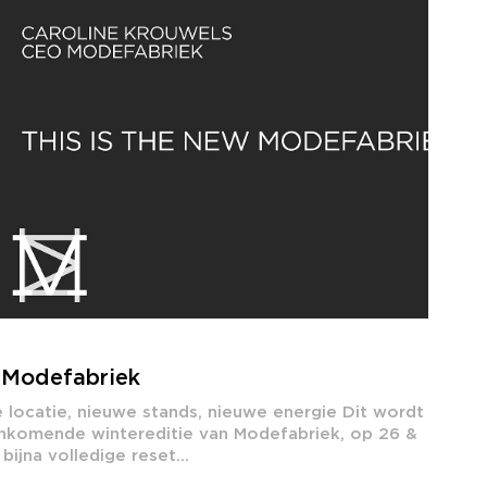
 Modefabriek
e locatie, nieuwe stands, nieuwe energie Dit wordt
nkomende wintereditie van Modefabriek, op 26 &
bijna volledige reset...