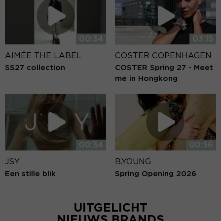
00:34
03:15
AIMÉE THE LABEL
COSTER COPENHAGEN
SS27 collection
COSTER Spring 27 - Meet
me in Hongkong
00:34
00:56
JSY
B.YOUNG
Een stille blik
Spring Opening 2026
UITGELICHT
NIEUWS BRANDS