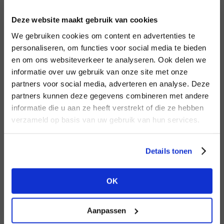
INLOGGEN
Deze website maakt gebruik van cookies
MERK
MERK
PENN&INK N.Y
I
We gebruiken cookies om content en advertenties te
Second female
E-mailadres
da
personaliseren, om functies voor social media te bieden
en om ons websiteverkeer te analyseren. Ook delen we
informatie over uw gebruik van onze site met onze
E-
partners voor social media, adverteren en analyse. Deze
Wachtwoord
partners kunnen deze gegevens combineren met andere
HEB JE NOG GEEN
informatie die u aan ze heeft verstrekt of die ze hebben
ACCOUNT?
MERK
verzameld op basis van uw gebruik van hun services.
MERK
INLOGGEN
Aaiko
Lofty Manner
Ter
Maak nu een
gratis
retailer account
Login vergeten
Details tonen
aan of bekijk de andere mogelijkheden.
NOG GEEN ACCOUNT?
OK
BEKIJK ALLE OPTIES
MAAK JE ACCOUNT NU AAN
Aanpassen
MERK
MERK
Circle of Trust