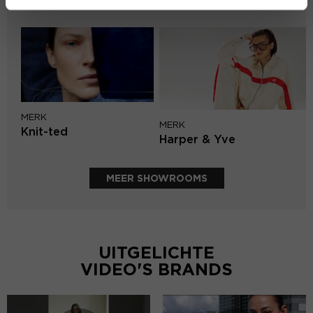
Aimée the Label
MERK
MERK
Knit-ted
Harper & Yve
MEER SHOWROOMS
UITGELICHTE
VIDEO'S BRANDS