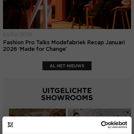
03/02/2026
Fashion Pro Talks Modefabriek Recap Januari
2026 ‘Made for Change’
AL HET NIEUWS
UITGELICHTE
SHOWROOMS