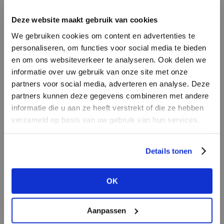
INLOGGEN
Deze website maakt gebruik van cookies
MERK
MERK
Knit-ted
I
We gebruiken cookies om content en advertenties te
Mos Mosh
E-mailadres
da
personaliseren, om functies voor social media te bieden
en om ons websiteverkeer te analyseren. Ook delen we
informatie over uw gebruik van onze site met onze
E-
partners voor social media, adverteren en analyse. Deze
Wachtwoord
partners kunnen deze gegevens combineren met andere
informatie die u aan ze heeft verstrekt of die ze hebben
MERK
verzameld op basis van uw gebruik van hun services.
MERK
INLOGGEN
Harper & Yve
PENN&INK N.Y
Ter
Login vergeten
Details tonen
NOG GEEN ACCOUNT?
OK
MAAK JE ACCOUNT NU AAN
Aanpassen
MERK
MERK
Second female