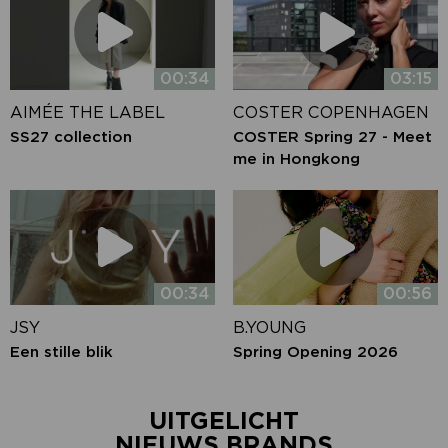
00:34
03:15
AIMÉE THE LABEL
COSTER COPENHAGEN
SS27 collection
COSTER Spring 27 - Meet
me in Hongkong
00:34
00:56
JSY
B.YOUNG
Een stille blik
Spring Opening 2026
UITGELICHT
NIEUWS BRANDS