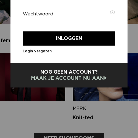
Wachtwoord
E-ma
MERK
INLOGGEN
 female
PENN&INK N.Y
Login vergeten
Terug
NOG GEEN ACCOUNT?
MAAK JE ACCOUNT NU AAN
MERK
Knit-ted