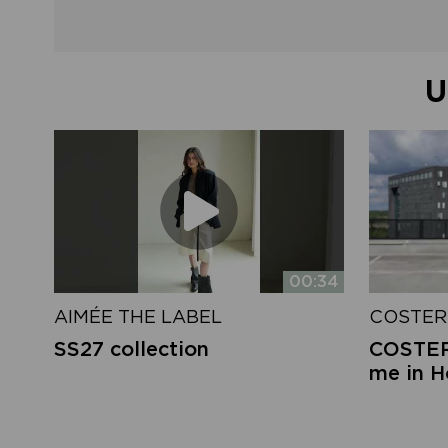
U
00:34
AIMÉE THE LABEL
COSTER
SS27 collection
COSTER 
me in 