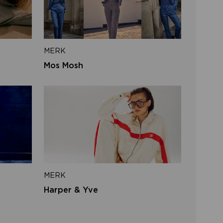
iladres
MERK
VERSTUUR
Mos Mosh
 naar inloggen
MERK
Harper & Yve