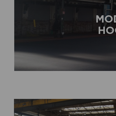
MO
HO