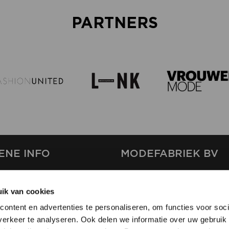
PARTNERS
ENE INFO
MODEFABRIEK BV
S
FIRMA C
T
ik van cookies
SHOWPROJECTS BV
ontent en advertenties te personaliseren, om functies voor soci
RS
erkeer te analyseren. Ook delen we informatie over uw gebruik 
SHIFT
EREN