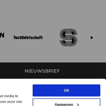
NIEUWSBRIEF
Blijf op de hoogte van ons
laatste nieuws via de
OK
nieuwsbrief
al media te
van onze site
Aanpassen
INSCHRIJVEN