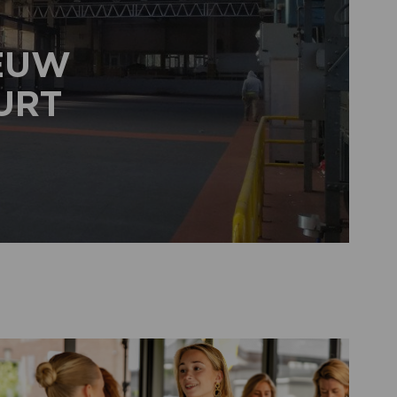
IEUW
URT