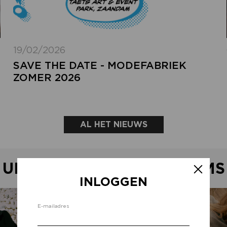
19/02/2026
SAVE THE DATE - MODEFABRIEK
ZOMER 2026
AL HET NIEUWS
UITGELICHTE SHOWROOMS
INLOGGEN
Inlo
E-mailadres
d