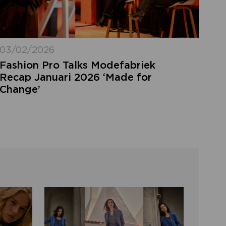
03/02/2026
Fashion Pro Talks Modefabriek
Recap Januari 2026 ‘Made for
Change’
LOGIN VERGETEN
ggegevens kwijt? Vul het e-mailadres in
at hoort bij jouw account en klik op
verstuur.