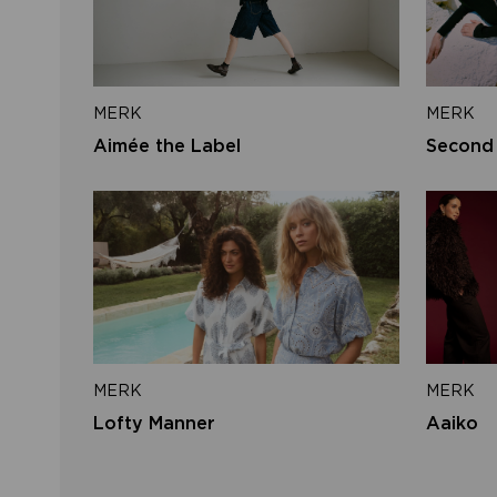
MERK
MERK
Aimée the Label
Second
MERK
MERK
Lofty Manner
Aaiko