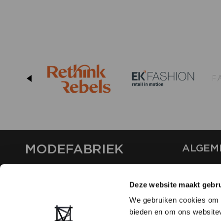
MODEFABRIEK
ALGEM
OVER ON
CONTAC
Deze website maakt gebru
FAQ
We gebruiken cookies om c
PARTNE
bieden en om ons websitev
ADVERT