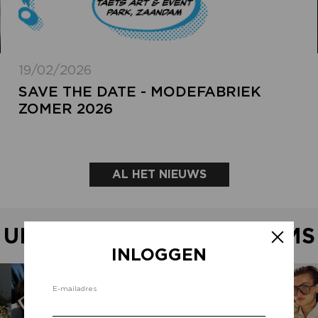
19/02/2026
SAVE THE DATE - MODEFABRIEK
ZOMER 2026
AL HET NIEUWS
UITGELICHTE SHOWROOMS
INLOGGEN
Inlo
E-mailadres
d