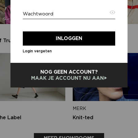
Wachtwoord
E-ma
MERK
INLOGGEN
f Trust
Harper & Yve
Login vergeten
Terug
NOG GEEN ACCOUNT?
MAAK JE ACCOUNT NU AAN
MERK
he Label
Knit-ted