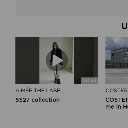
U
00:34
AIMÉE THE LABEL
COSTER
SS27 collection
COSTER 
me in 