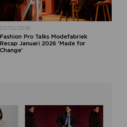
03/02/2026
Fashion Pro Talks Modefabriek
Recap Januari 2026 ‘Made for
Change’
LOGIN VERGETEN
ggegevens kwijt? Vul het e-mailadres in
at hoort bij jouw account en klik op
verstuur.