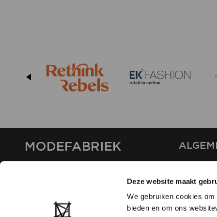
MODEFABRIEK
ALGEM
OVER ON
CONTAC
Deze website maakt gebru
FAQ
We gebruiken cookies om c
PARTNE
bieden en om ons websitev
ADVERT