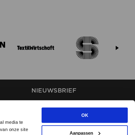
NIEUWSBRIEF
Blijf op de hoogte van ons
laatste nieuws via de
OK
nieuwsbrief
al media te
van onze site
Aanpassen
INSCHRIJVEN