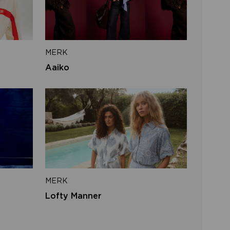
iladres
MERK
VERSTUUR
Aaiko
 naar inloggen
MERK
Lofty Manner