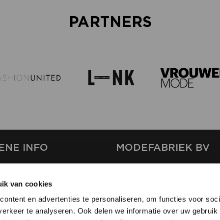
PARTNERS
ENE INFO
MODEFABRIEK BV
S
FIRMA C
T
ik van cookies
SHOWPROJECTS BV
ontent en advertenties te personaliseren, om functies voor soci
RS
erkeer te analyseren. Ook delen we informatie over uw gebruik 
SHIFT
EREN