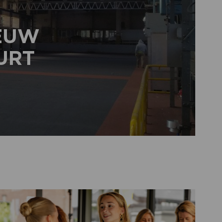
IEUW
URT