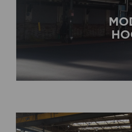
MO
HO