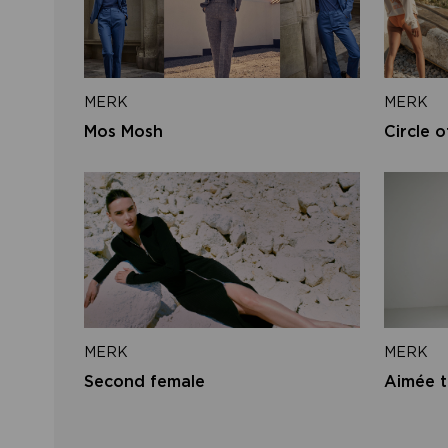
MERK
MERK
Mos Mosh
Circle o
MERK
MERK
Second female
Aimée t