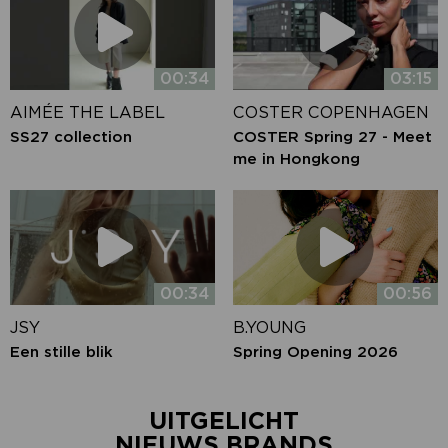
00:34
03:15
AIMÉE THE LABEL
COSTER COPENHAGEN
SS27 collection
COSTER Spring 27 - Meet
me in Hongkong
00:34
00:56
JSY
B.YOUNG
Een stille blik
Spring Opening 2026
UITGELICHT
NIEUWS BRANDS