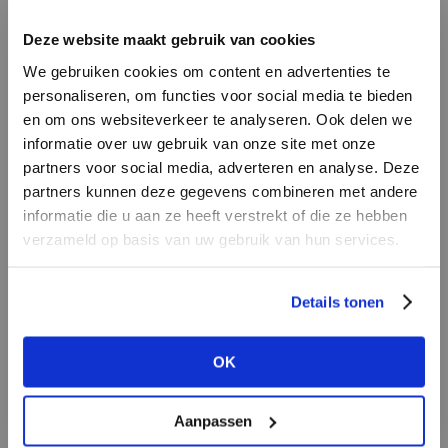
INLOGGEN
Deze website maakt gebruik van cookies
MERK
MERK
PENN&INK N.Y
I
We gebruiken cookies om content en advertenties te
Aimée the Label
E-mailadres
da
personaliseren, om functies voor social media te bieden
en om ons websiteverkeer te analyseren. Ook delen we
informatie over uw gebruik van onze site met onze
E-
partners voor social media, adverteren en analyse. Deze
Wachtwoord
partners kunnen deze gegevens combineren met andere
informatie die u aan ze heeft verstrekt of die ze hebben
MERK
verzameld op basis van uw gebruik van hun services.
MERK
INLOGGEN
Circle of Trust
Aaiko
Ter
Login vergeten
Details tonen
NOG GEEN ACCOUNT?
OK
MAAK JE ACCOUNT NU AAN
Aanpassen
MERK
MERK
Harper & Yve