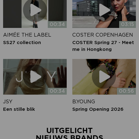
00:34
03:15
AIMÉE THE LABEL
COSTER COPENHAGEN
SS27 collection
COSTER Spring 27 - Meet
me in Hongkong
00:34
00:56
JSY
B.YOUNG
Een stille blik
Spring Opening 2026
UITGELICHT
NIEUWS BRANDS