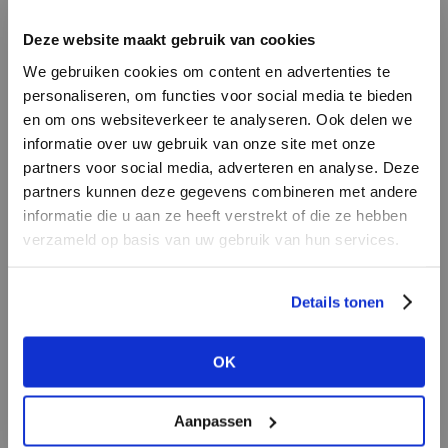
INLOGGEN
Deze website maakt gebruik van cookies
MERK
MERK
PENN&INK N.Y
I
We gebruiken cookies om content en advertenties te
Knit-ted
E-mailadres
da
personaliseren, om functies voor social media te bieden
en om ons websiteverkeer te analyseren. Ook delen we
informatie over uw gebruik van onze site met onze
E-
partners voor social media, adverteren en analyse. Deze
Wachtwoord
partners kunnen deze gegevens combineren met andere
informatie die u aan ze heeft verstrekt of die ze hebben
MERK
verzameld op basis van uw gebruik van hun services.
MERK
INLOGGEN
Second female
Aimée the Label
Ter
Login vergeten
Details tonen
NOG GEEN ACCOUNT?
OK
MAAK JE ACCOUNT NU AAN
Aanpassen
MERK
MERK
Aaiko