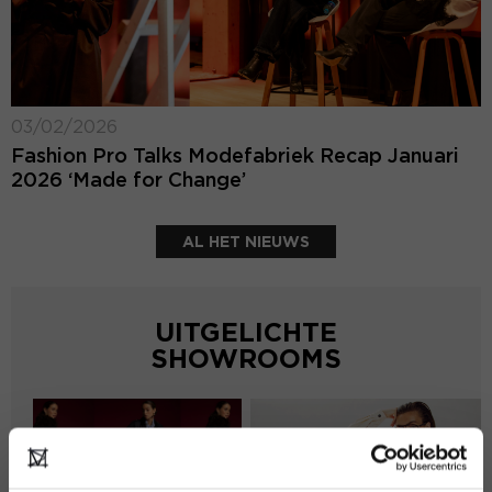
03/02/2026
Fashion Pro Talks Modefabriek Recap Januari
2026 ‘Made for Change’
AL HET NIEUWS
UITGELICHTE
SHOWROOMS