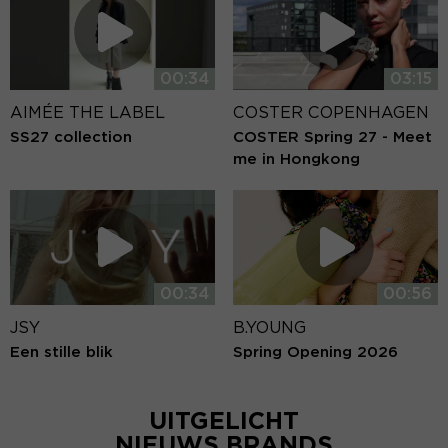
00:34
03:15
AIMÉE THE LABEL
COSTER COPENHAGEN
SS27 collection
COSTER Spring 27 - Meet
me in Hongkong
00:34
00:56
JSY
B.YOUNG
Een stille blik
Spring Opening 2026
UITGELICHT
NIEUWS BRANDS