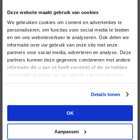
INLOGGEN
Deze website maakt gebruik van cookies
MERK
MERK
Aaiko
I
We gebruiken cookies om content en advertenties te
Harper & Yve
E-mailadres
da
personaliseren, om functies voor social media te bieden
en om ons websiteverkeer te analyseren. Ook delen we
informatie over uw gebruik van onze site met onze
E-
partners voor social media, adverteren en analyse. Deze
Wachtwoord
partners kunnen deze gegevens combineren met andere
HEB JE NOG GEEN
informatie die u aan ze heeft verstrekt of die ze hebben
ACCOUNT?
MERK
verzameld op basis van uw gebruik van hun services.
MERK
INLOGGEN
Aimée the Label
Mos Mosh
Ter
Maak nu een
gratis
retailer account
Login vergeten
Details tonen
aan of bekijk de andere mogelijkheden.
NOG GEEN ACCOUNT?
OK
BEKIJK ALLE OPTIES
MAAK JE ACCOUNT NU AAN
Aanpassen
MERK
MERK
Second female