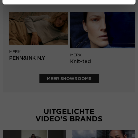
Circle of Trust
MERK
MERK
PENN&INK N.Y
Knit-ted
MEER SHOWROOMS
UITGELICHTE
VIDEO'S BRANDS