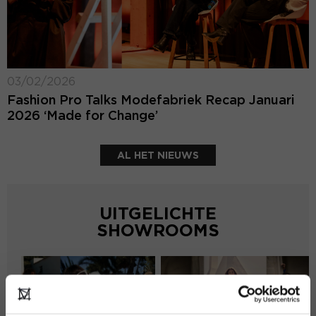
03/02/2026
Fashion Pro Talks Modefabriek Recap Januari
2026 ‘Made for Change’
AL HET NIEUWS
UITGELICHTE
SHOWROOMS