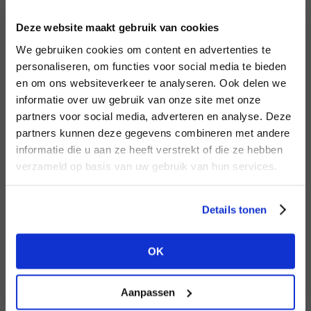
INLOGGEN
Deze website maakt gebruik van cookies
MERK
MERK
Circle of Trust
I
We gebruiken cookies om content en advertenties te
Mos Mosh
E-mailadres
da
personaliseren, om functies voor social media te bieden
en om ons websiteverkeer te analyseren. Ook delen we
informatie over uw gebruik van onze site met onze
E-
partners voor social media, adverteren en analyse. Deze
Wachtwoord
partners kunnen deze gegevens combineren met andere
HEB JE NOG GEEN
informatie die u aan ze heeft verstrekt of die ze hebben
ACCOUNT?
MERK
verzameld op basis van uw gebruik van hun services.
MERK
INLOGGEN
Knit-ted
Aaiko
Ter
Maak nu een
gratis
retailer account
Login vergeten
Details tonen
aan of bekijk de andere mogelijkheden.
NOG GEEN ACCOUNT?
OK
BEKIJK ALLE OPTIES
MAAK JE ACCOUNT NU AAN
Aanpassen
MERK
MERK
Aimée the Label