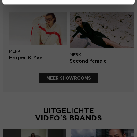
PENN&INK N.Y
MERK
MERK
Harper & Yve
Second female
MEER SHOWROOMS
UITGELICHTE
VIDEO'S BRANDS