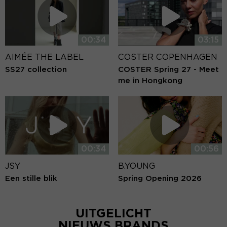
00:34
03:15
AIMÉE THE LABEL
COSTER COPENHAGEN
SS27 collection
COSTER Spring 27 - Meet
me in Hongkong
00:34
00:56
JSY
B.YOUNG
Een stille blik
Spring Opening 2026
UITGELICHT
NIEUWS BRANDS