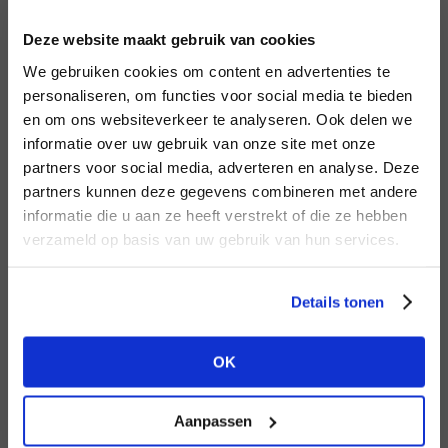
INLOGGEN
Deze website maakt gebruik van cookies
MERK
MERK
Aaiko
I
We gebruiken cookies om content en advertenties te
Aimée the Label
E-mailadres
da
personaliseren, om functies voor social media te bieden
en om ons websiteverkeer te analyseren. Ook delen we
informatie over uw gebruik van onze site met onze
E-
partners voor social media, adverteren en analyse. Deze
Wachtwoord
partners kunnen deze gegevens combineren met andere
HEB JE NOG GEEN
informatie die u aan ze heeft verstrekt of die ze hebben
ACCOUNT?
MERK
verzameld op basis van uw gebruik van hun services.
MERK
INLOGGEN
Mos Mosh
Second female
Ter
Maak nu een
gratis
retailer account
Login vergeten
Details tonen
aan of bekijk de andere mogelijkheden.
NOG GEEN ACCOUNT?
OK
BEKIJK ALLE OPTIES
MAAK JE ACCOUNT NU AAN
Aanpassen
MERK
MERK
PENN&INK N.Y