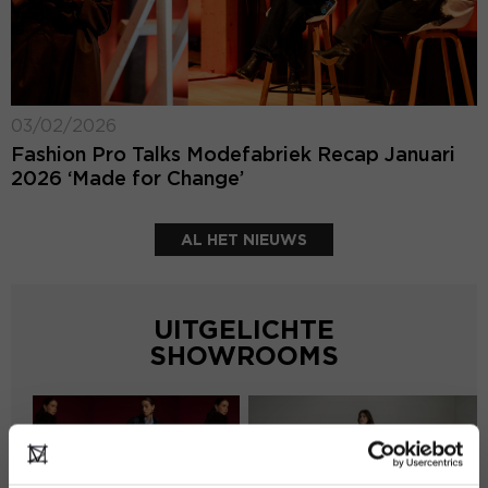
03/02/2026
Fashion Pro Talks Modefabriek Recap Januari
2026 ‘Made for Change’
AL HET NIEUWS
UITGELICHTE
SHOWROOMS