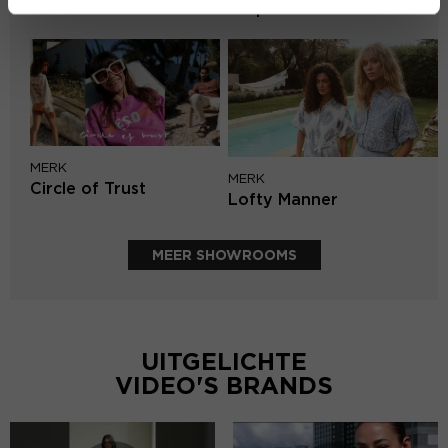
Harper & Yve
MERK
MERK
Circle of Trust
Lofty Manner
MEER SHOWROOMS
UITGELICHTE
VIDEO'S BRANDS