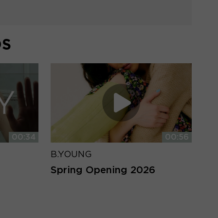
DS
00:34
00:56
B.YOUNG
Spring Opening 2026