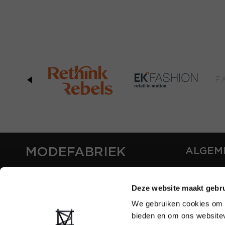
MODEFABRIEK
ALGEM
OVER ON
CONTAC
Deze website maakt gebru
FAQ
We gebruiken cookies om c
PARTNE
bieden en om ons websitev
ADVERT