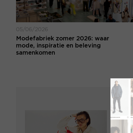
05/06/2026
Modefabriek zomer 2026: waar
mode, inspiratie en beleving
samenkomen