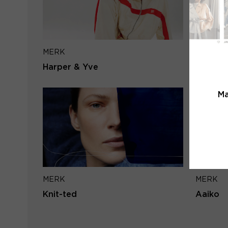
MERK
MERK
Harper & Yve
Lofty M
Ma
MERK
MERK
Knit-ted
Aaiko