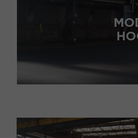
MO
HO