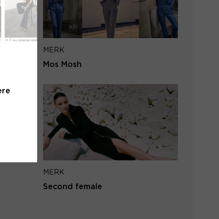
iladres
MERK
VERSTUUR
Mos Mosh
 naar inloggen
ere
MERK
Second female