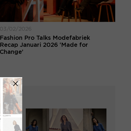
03/02/2026
Fashion Pro Talks Modefabriek
Recap Januari 2026 ‘Made for
Change’
LOGIN VERGETEN
ggegevens kwijt? Vul het e-mailadres in
at hoort bij jouw account en klik op
verstuur.