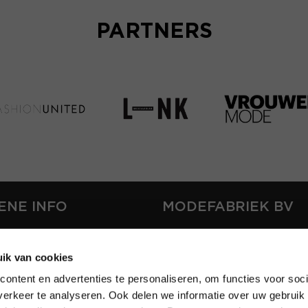
PARTNERS
ENE INFO
MODEFABRIEK BV
S
FIRMA C
T
ik van cookies
SHOWPROJECTS BV
ontent en advertenties te personaliseren, om functies voor soci
RS
erkeer te analyseren. Ook delen we informatie over uw gebruik 
SHIFT
EREN