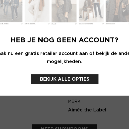
Wachtwoord
E-ma
MERK
INLOGGEN
anner
PENN&INK N.Y
HEB JE NOG GEEN ACCOUNT?
Login vergeten
Terug
ak nu een
gratis
retailer account aan of bekijk de and
mogelijkheden.
NOG GEEN ACCOUNT?
MAAK JE ACCOUNT NU AAN
BEKIJK ALLE OPTIES
MERK
Aimée the Label