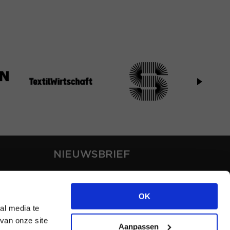
NIEUWSBRIEF
Blijf op de hoogte van ons
laatste nieuws via de
OK
nieuwsbrief
al media te
van onze site
Aanpassen
INSCHRIJVEN