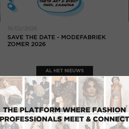
19/02/2026
SAVE THE DATE - MODEFABRIEK
ZOMER 2026
AL HET NIEUWS
UITGELICHTE SHOWROOMS
INLOGGEN
Inlo
E-mailadres
d