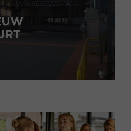
IEUW
URT