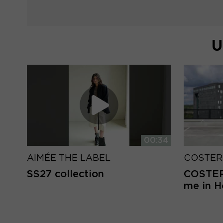
U
00:34
AIMÉE THE LABEL
COSTER
SS27 collection
COSTER 
me in 