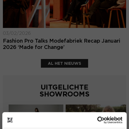
03/02/2026
Fashion Pro Talks Modefabriek Recap Januari
2026 ‘Made for Change’
AL HET NIEUWS
UITGELICHTE
SHOWROOMS