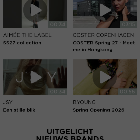
00:34
03:15
AIMÉE THE LABEL
COSTER COPENHAGEN
SS27 collection
COSTER Spring 27 - Meet
me in Hongkong
00:34
00:56
JSY
B.YOUNG
Een stille blik
Spring Opening 2026
UITGELICHT
NIEUWS BRANDS