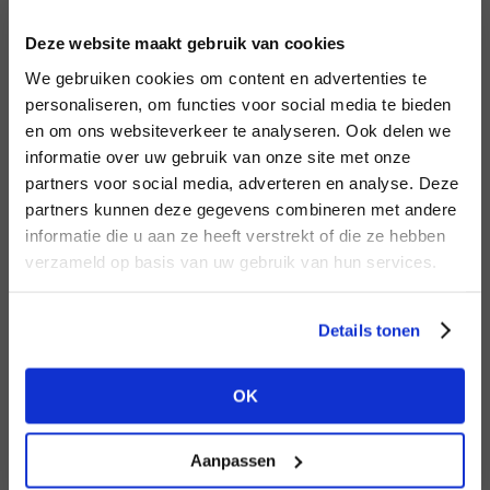
INLOGGEN
Deze website maakt gebruik van cookies
MERK
MERK
Aimée the Label
I
We gebruiken cookies om content en advertenties te
Lofty Manner
E-mailadres
da
personaliseren, om functies voor social media te bieden
en om ons websiteverkeer te analyseren. Ook delen we
informatie over uw gebruik van onze site met onze
E-
partners voor social media, adverteren en analyse. Deze
Wachtwoord
partners kunnen deze gegevens combineren met andere
HEB JE NOG GEEN
informatie die u aan ze heeft verstrekt of die ze hebben
ACCOUNT?
MERK
verzameld op basis van uw gebruik van hun services.
MERK
INLOGGEN
Knit-ted
Circle of Trust
Ter
Maak nu een
gratis
retailer account
Login vergeten
Details tonen
aan of bekijk de andere mogelijkheden.
NOG GEEN ACCOUNT?
OK
BEKIJK ALLE OPTIES
MAAK JE ACCOUNT NU AAN
Aanpassen
MERK
MERK
Aaiko