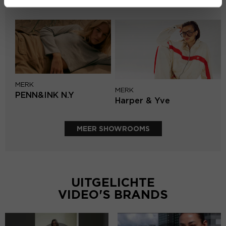
Second female
MERK
MERK
PENN&INK N.Y
Harper & Yve
MEER SHOWROOMS
UITGELICHTE
VIDEO'S BRANDS