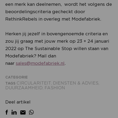
een merk kan deelnemen, wordt het volgens de
beoordelingscriteria gecheckt door
RethinkRebels in overleg met Modefabriek.
Herken jij jezelf in bovengenoemde criteria en
zou jij graag met jouw merk op 23 + 24 januari
2022 op The Sustainable Stop willen staan van
Modefabriek? Mail dan
naar
sales@modefabriek.nl
.
CATEGORIE
CIRCULARITEIT
DIENSTEN & ADVIES
TAGS
,
,
DUURZAAMHEID
FASHION
,
Deel artikel