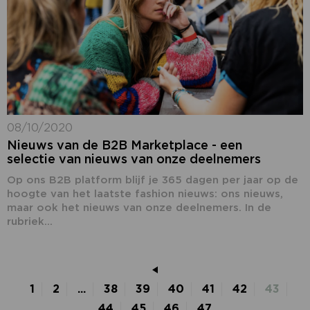
08/10/2020
Nieuws van de B2B Marketplace - een
selectie van nieuws van onze deelnemers
Op ons B2B platform blijf je 365 dagen per jaar op de
hoogte van het laatste fashion nieuws: ons nieuws,
maar ook het nieuws van onze deelnemers. In de
rubriek...
1
2
...
38
39
40
41
42
43
44
45
46
47