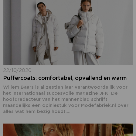
22/10/2020
Puffercoats: comfortabel, opvallend en warm
Willem Baars is al zestien jaar verantwoordelijk voor
het internationaal succesvolle magazine JFK. De
hoofdredacteur van het mannenblad schrijft
maandelijks een opiniestuk voor Modefabriek.nl over
alles wat hem bezig houdt....