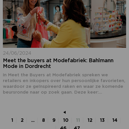
24/06/2024
Meet the buyers at Modefabriek: Bahlmann
Mode in Dordrecht
In Meet the Buyers at Modefabriek spreken we
retailers en inkopers over hun persoonlijke favorieten,
waardoor ze geïnspireerd raken en waar ze komende
beursronde naar op zoek gaan. Deze keer:...
1
2
...
8
9
10
11
12
13
14
...
46
47