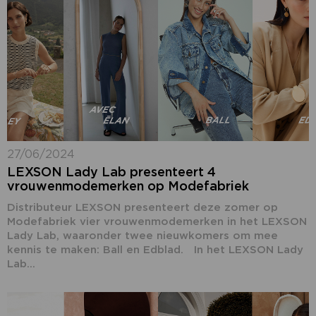
27/06/2024
LEXSON Lady Lab presenteert 4
vrouwenmodemerken op Modefabriek
Distributeur LEXSON presenteert deze zomer op
Modefabriek vier vrouwenmodemerken in het LEXSON
Lady Lab, waaronder twee nieuwkomers om mee
kennis te maken: Ball en Edblad. In het LEXSON Lady
Lab...