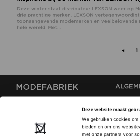
Deze winter staat distributeur LEXSON weer op M
drie prachtige merken. LEXSON vertegenwoordigt
toonaangevende modemerken en veelbelovende 
hele wereld. Met...
1
MODEFABRIEK
ALGEM
OVER ON
CONTAC
Deze website maakt gebru
FAQ
We gebruiken cookies om c
PARTNE
bieden en om ons websitev
ADVERT
met onze partners voor so