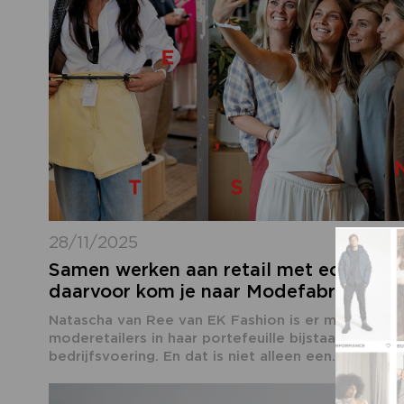
28/11/2025
Samen werken aan retail met echte me
daarvoor kom je naar Modefabriek
Natascha van Ree van EK Fashion is er maar druk 
moderetailers in haar portefeuille bijstaan in het 
bedrijfsvoering. En dat is niet alleen een...