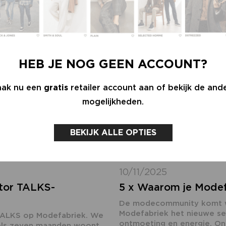
HEB JE NOG GEEN ACCOUNT?
ak nu een
gratis
retailer account aan of bekijk de and
mogelijkheden.
BEKIJK ALLE OPTIES
10/11/2025
ator TALKS-
5 x Waarom je Modef
De modecommunity komt we
Modefabriek het nieuwe sei
 TALKS op Modefabriek. We
ontmoeting en energie. Ond
ddels zeven maanden woont,