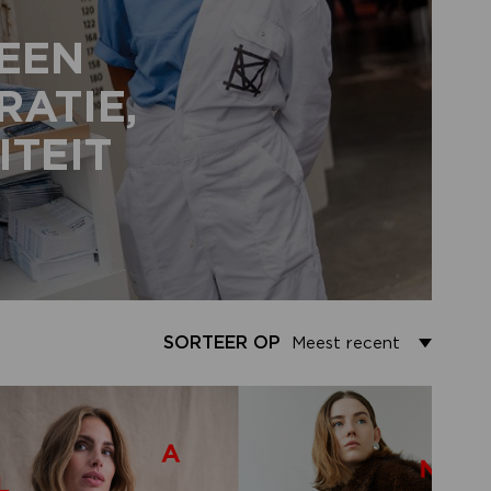
 EEN
RATIE,
ITEIT
SORTEER OP