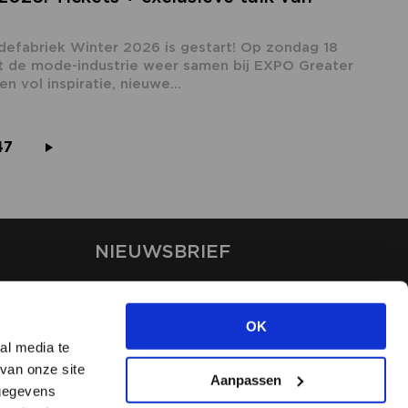
efabriek Winter 2026 is gestart! Op zondag 18
t de mode-industrie weer samen bij EXPO Greater
vol inspiratie, nieuwe...
47
NIEUWSBRIEF
Blijf op de hoogte van ons
laatste nieuws via de
OK
nieuwsbrief
al media te
van onze site
Aanpassen
INSCHRIJVEN
 gegevens