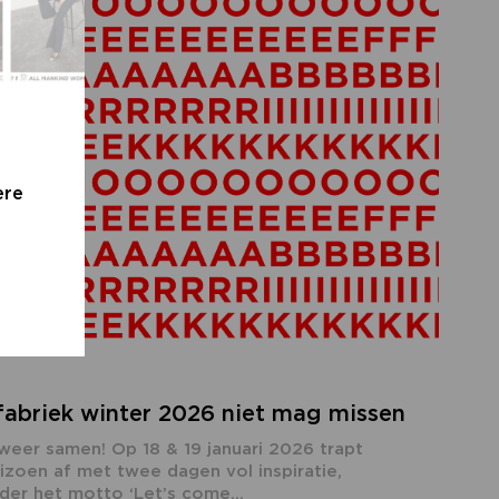
ere
abriek winter 2026 niet mag missen
er samen! Op 18 & 19 januari 2026 trapt
zoen af met twee dagen vol inspiratie,
er het motto ‘Let’s come...