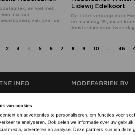
Lidewij Edelkoort
odefabriek, en wel met
 een mix van
De ticketverkoop voor Mod
nieuwkomers van over de
en maandag 19 januari kom
Amsterdam voor twee dagen 
2
3
4
5
6
7
8
9
10
...
46
ENE INFO
MODEFABRIEK BV
S
FIRMA C
T
ik van cookies
SHOWPROJECTS BV
ontent en advertenties te personaliseren, om functies voor soci
RS
erkeer te analyseren. Ook delen we informatie over uw gebruik 
SHIFT
EREN
cial media, adverteren en analyse. Deze partners kunnen deze