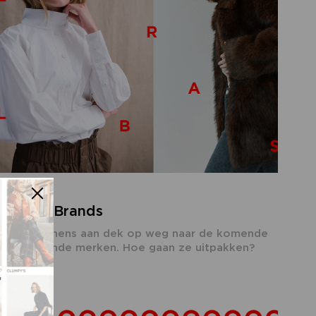
WalhallaBrands
iddels alle hens aan dek op weg naar de komende
de deelnemende merken. Hoe gaan ze uitpakken?