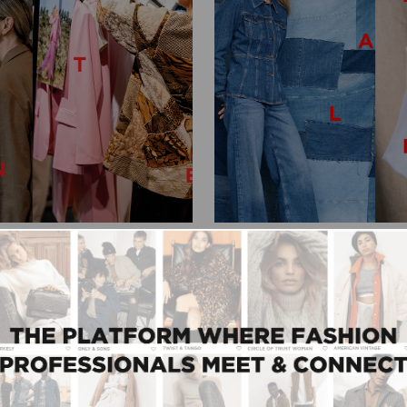
25/11/2025
erwaarde, ook
Modefabriek Meets 
Bij Modefabriek is het inm
wintereditie, net als bij 
mee, de zelfstandige
Wat is nieuw? En waar...
optimaliseren van hun