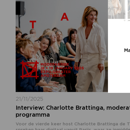
Ma
21/11/2025
Interview: Charlotte Brattinga, moder
programma
Voor de vierde keer host Charlotte Brattinga de
spreken haar digitaal vanuit Parijs, waar ze inmi