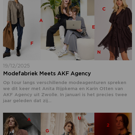
19/12/2025
Modefabriek Meets AKF Agency
Op tour langs verschillende modeagenturen spreken
we dit keer met Anita Rijpkema en Karin Otten van
AKF Agency uit Zwolle. In januari is het precies twee
jaar geleden dat zij...