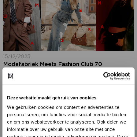
15/12/2025
Modefabriek Meets Fashion Club 70
In onze serie Modefabriek Meets blikken we alvast
vooruit naar komende editie met een aantal bekende
modeagenturen. Wie zijn zij, hoe gaat het met ze en
what’s new op Modefabriek...
Deze website maakt gebruik van cookies
We gebruiken cookies om content en advertenties te
personaliseren, om functies voor social media te bieden
en om ons websiteverkeer te analyseren. Ook delen we
informatie over uw gebruik van onze site met onze
partners voor social media, adverteren en analyse. Deze