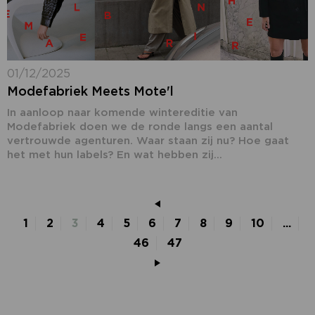
01/12/2025
Modefabriek Meets Mote'l
In aanloop naar komende wintereditie van
Modefabriek doen we de ronde langs een aantal
vertrouwde agenturen. Waar staan zij nu? Hoe gaat
het met hun labels? En wat hebben zij...
1
2
3
4
5
6
7
8
9
10
...
46
47